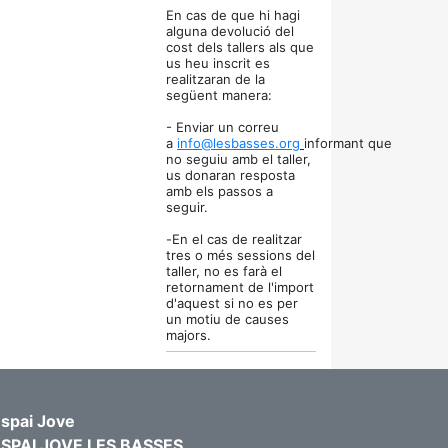
En cas de que hi hagi
alguna devolució del
cost dels tallers als que
us heu inscrit es
realitzaran de la
següent manera:
- Enviar un correu
a
info@lesbasses.org
informant que
no seguiu amb el taller,
us donaran resposta
amb els passos a
seguir.
-
En el cas de realitzar
tres o més sessions del
taller, no es farà el
retornament
de l'import
d'aquest si no es per
un motiu de causes
majors.
spai Jove
ESPAI JOVE LES BASSES