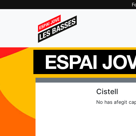
F
Cistell
No has afegit cap 