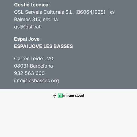
Gestió tècnica:
QSL Serveis Culturals S.L. (B60641925) | c/
Balmes 316, ent. 1a
qsl@qsl.cat
Espai Jove
ESPAI JOVE LES BASSES
Carrer Teide , 20
08031 Barcelona
932 563 600
info@lesbasses.org